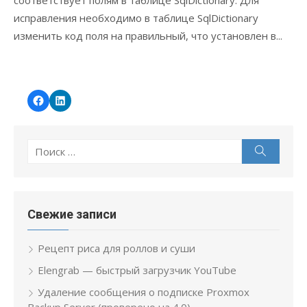
соответствует полям в таблице SqlDictionary. Для
исправления необходимо в таблице SqlDictionary
изменить код поля на правильный, что установлен в...
Читать далее...
Facebook
LinkedIn
Yury
Yury
Savonin
Savonin
Поиск
Поиск
по:
Свежие записи
Рецепт риса для роллов и суши
Elengrab — быстрый загрузчик YouTube
Удаление сообщения о подписке Proxmox
Backup Server (проверено на 4.0)