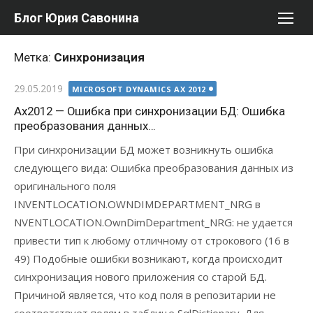
Перейти
Блог Юрия Савонина
к
содержимому
Метка:
Синхронизация
Опубликовано
29.05.2019
MICROSOFT DYNAMICS AX 2012
Ax2012 — Ошибка при синхронизации БД: Ошибка
преобразования данных…
При синхронизации БД может возникнуть ошибка
следующего вида: Ошибка преобразования данных из
оригинального поля
INVENTLOCATION.OWNDIMDEPARTMENT_NRG в
NVENTLOCATION.OwnDimDepartment_NRG: не удается
привести тип к любому отличному от строкового (16 в
49) Подобные ошибки возникают, когда происходит
синхронизация нового приложения со старой БД.
Причиной является, что код поля в репозитарии не