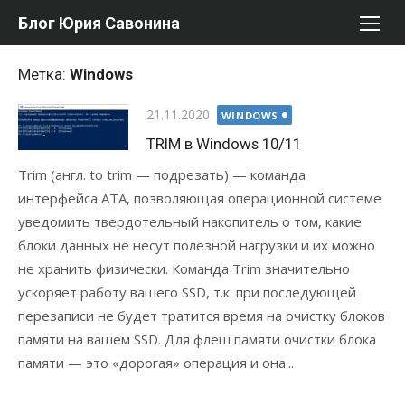
Перейти
Блог Юрия Савонина
к
содержимому
Метка:
Windows
Опубликовано
21.11.2020
WINDOWS
TRIM в Windows 10/11
Trim (англ. to trim — подрезать) — команда
интерфейса ATA, позволяющая операционной системе
уведомить твердотельный накопитель о том, какие
блоки данных не несут полезной нагрузки и их можно
не хранить физически. Команда Trim значительно
ускоряет работу вашего SSD, т.к. при последующей
перезаписи не будет тратится время на очистку блоков
памяти на вашем SSD. Для флеш памяти очистки блока
памяти — это «дорогая» операция и она...
Читать далее...