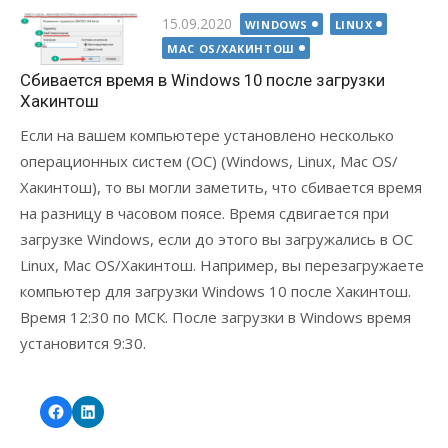
Опубликовано
15.09.2020
WINDOWS
LINUX
MAC OS/ХАКИНТОШ
Сбивается время в Windows 10 после загрузки
Хакинтош
Если на вашем компьютере установлено несколько
операционных систем (ОС) (Windows, Linux, Mac OS/
Хакинтош), то вы могли заметить, что сбивается время
на разницу в часовом поясе. Время сдвигается при
загрузке Windows, если до этого вы загружались в ОС
Linux, Mac OS/Хакинтош. Например, вы перезагружаете
компьютер для загрузки Windows 10 после Хакинтош.
Время 12:30 по МСК. После загрузки в Windows время
установится 9:30.
Читать далее...
Facebook
LinkedIn
Yury
Yury
Savonin
Savonin