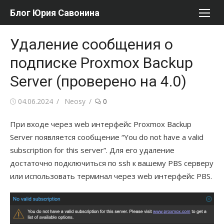
Перейти
Блог Юрия Савонина
к
содержимому
Удаление сообщения о
подписке Proxmox Backup
Server (проверено на 4.0)
Опубликовано
Автор
04.06.2024
Neosy
0
При входе через web интерфейс Proxmox Backup
Server появляется сообщение “You do not have a valid
subscription for this server”. Для его удаление
достаточно подключиться по ssh к вашему PBS серверу
или использовать терминал через web интерфейс PBS.