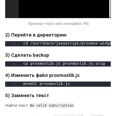
Терминал через web интерфейс PBS
2) Перейти в директорию
cd /usr/share/javascript/proxmox-widget
3) Сделать backup
cp proxmoxlib.js proxmoxlib.js.orig
4) Изменить файл proxmoxlib.js
mcedit proxmoxlib.js
5) Заменить текст
Найти текст
No valid subscription