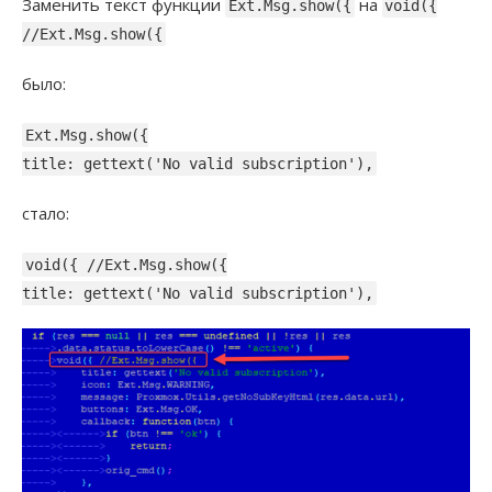
Заменить текст функции
на
Ext.Msg.show({
void({
//Ext.Msg.show({
было:
Ext.Msg.show({
title: gettext('No valid subscription'),
стало:
void({ //Ext.Msg.show({
title: gettext('No valid subscription'),